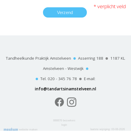
* verplicht veld
Tandheelkunde Praktijk Amstelveen
Asserring 188
1187 KL
Amstelveen - Westwijk
Tel. 020 - 345 76 78
E-mail:
info@tandartsinamstelveen.nl
888876
bezoekers
login
laatste wijziging: 03-08-2026
website maken